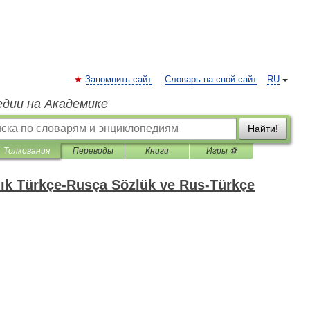
Запомнить сайт
Словарь на свой сайт
RU
едии на Академике
Найти!
Толкования
Переводы
Книги
Игры ⚽
lık Türkçe-Rusça Sözlük ve Rus-Türkçe