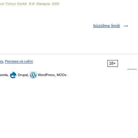
us
-
Türkçe
Sözlük
.
В
.
И
.
Макаров
.
2005
.
büzülme limiti
ка
,
Реклама на сайте
18+
omla,
Drupal,
WordPress, MODx.