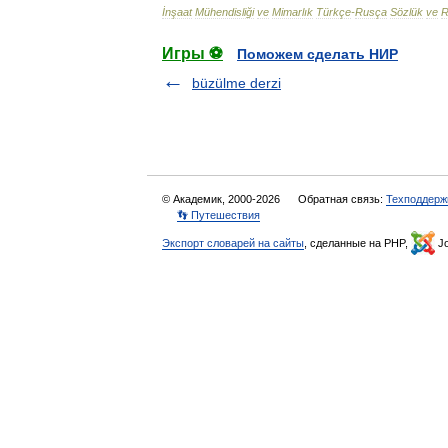
İnşaat
Mühendisliği
ve
Mimarlık
Türkçe
-
Rusça
Sözlük
ve
R
Игры ⚽
Поможем сделать НИР
büzülme derzi
© Академик, 2000-2026
Обратная связь:
Техподдерж
👣 Путешествия
Экспорт словарей на сайты
, сделанные на PHP,
Jo